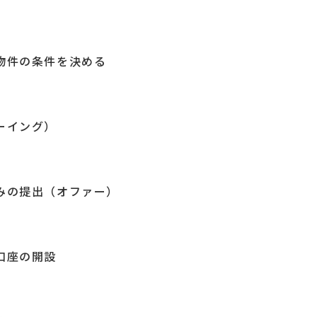
物件の条件を決める
ーイング）
みの提出（オファー）
口座の開設