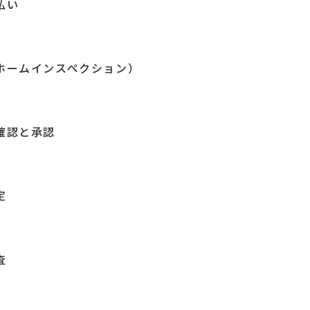
払い
ホームインスペクション）
確認と承認
定
査