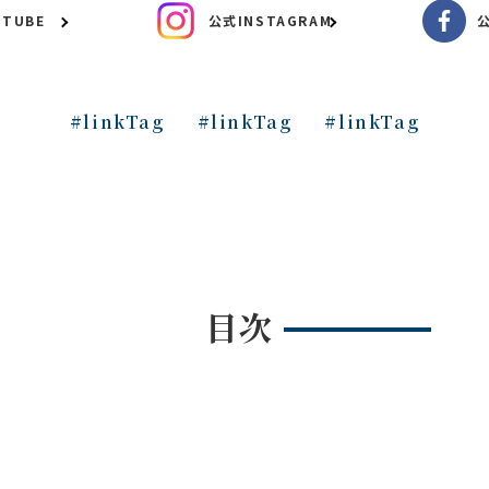
TUBE
公式INSTAGRAM
公
#linkTag
#linkTag
#linkTag
目次