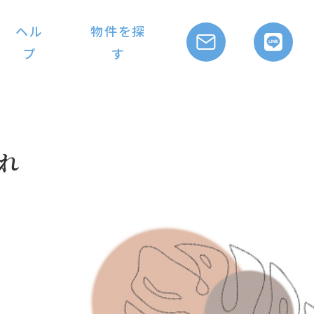
ヘル
物件を探
プ
す
れ